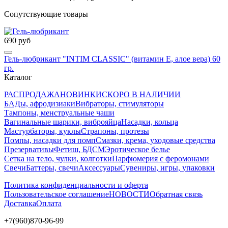
Сопутствующие товары
690 руб
Гель-любрикант "INTIM CLASSIC" (витамин Е, алое вера) 60
гр.
Каталог
РАСПРОДАЖА
НОВИНКИ
СКОРО В НАЛИЧИИ
БАДы, афродизиаки
Вибраторы, стимуляторы
Тампоны, менструальные чаши
Вагинальные шарики, виброяйца
Насадки, кольца
Мастурбаторы, куклы
Страпоны, протезы
Помпы, насадки для помп
Смазки, крема, уходовые средства
Презервативы
Фетиш, БДСМ
Эротическое белье
Сетка на тело, чулки, колготки
Парфюмерия с феромонами
Свечи
Баттеры, свечи
Аксессуары
Сувениры, игры, упаковки
Политика конфиденциальности и оферта
Пользовательское соглашение
НОВОСТИ
Обратная связь
Доставка
Оплата
+7(960)870-96-99