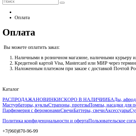
Оплата
Оплата
Вы можете оплатить заказ:
Наличными в розничном магазине, наличными курьеру ил
Кредитной картой Visa, Mastercard или МИР через терми
Наложенным платежом при заказе с доставкой Почтой Р
Каталог
РАСПРОДАЖА
НОВИНКИ
СКОРО В НАЛИЧИИ
БАДы, афрод
Мастурбаторы, куклы
Страпоны, протезы
Помпы, насадки для 
Парфюмерия с феромонами
Свечи
Баттеры, свечи
Аксессуары
Су
Политика конфиденциальности и оферта
Пользовательское сог
+7(960)870-96-99