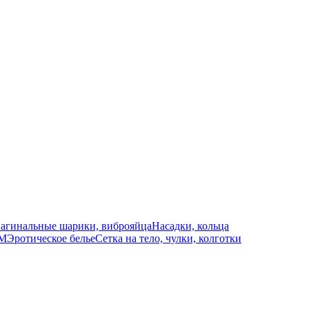
агинальные шарики, виброяйца
Насадки, кольца
СМ
Эротическое белье
Сетка на тело, чулки, колготки