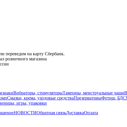
и переведом на карту Сбербанк.
нал розничного магазина
оссии
изиаки
Вибраторы, стимуляторы
Тампоны, менструальные чаши
В
помп
Смазки, крема, уходовые средства
Презервативы
Фетиш, БД
вениры, игры, упаковки
лашение
НОВОСТИ
Обратная связь
Доставка
Оплата