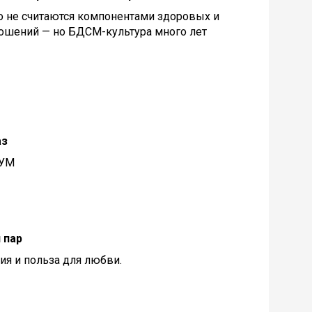
о не считаются компонентами здоровых и
ношений — но
БДСМ
-культура много лет
аз
РУМ
 пар
я и польза для любви.