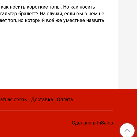
 как носить короткие топы. Но как носить
альтер бралетт? На случай, если вы о нём не
ает топ, но который всё же уместнее назвать
атная связь
Доставка
Оплата
Сделано в InSales