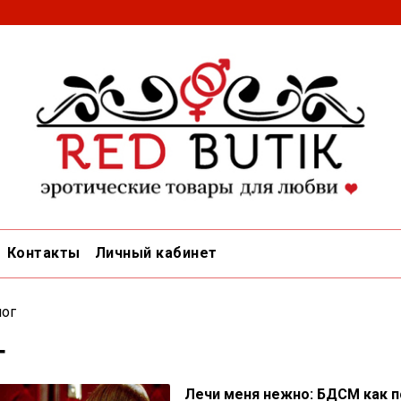
Контакты
Личный кабинет
ог
г
Лечи меня нежно: БДСМ как п