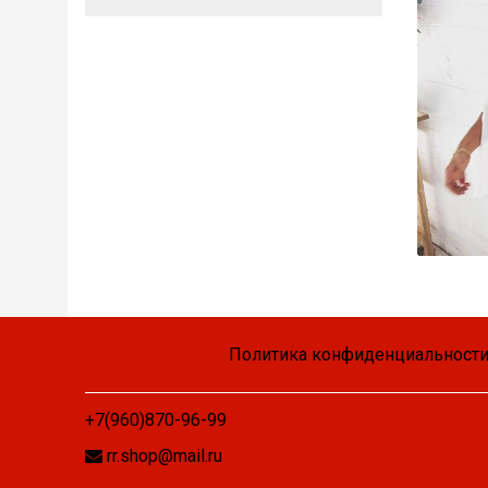
Политика конфиденциальности
+7(960)870-96-99
rr.shop@mail.ru