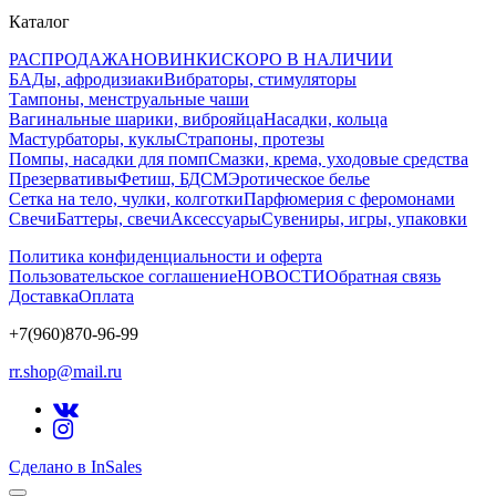
Каталог
РАСПРОДАЖА
НОВИНКИ
СКОРО В НАЛИЧИИ
БАДы, афродизиаки
Вибраторы, стимуляторы
Тампоны, менструальные чаши
Вагинальные шарики, виброяйца
Насадки, кольца
Мастурбаторы, куклы
Страпоны, протезы
Помпы, насадки для помп
Смазки, крема, уходовые средства
Презервативы
Фетиш, БДСМ
Эротическое белье
Сетка на тело, чулки, колготки
Парфюмерия с феромонами
Свечи
Баттеры, свечи
Аксессуары
Сувениры, игры, упаковки
Политика конфиденциальности и оферта
Пользовательское соглашение
НОВОСТИ
Обратная связь
Доставка
Оплата
+7(960)870-96-99
rr.shop@mail.ru
Сделано в InSales