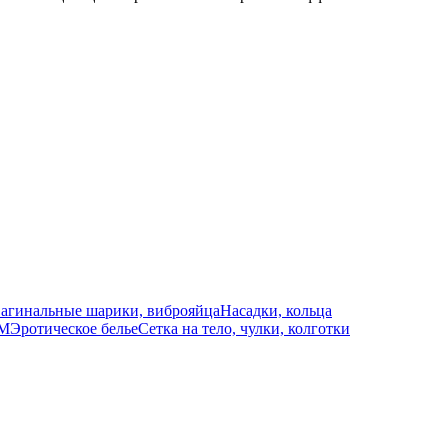
агинальные шарики, виброяйца
Насадки, кольца
СМ
Эротическое белье
Сетка на тело, чулки, колготки