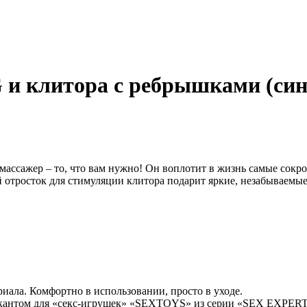
 и клитора с ребрышками (син
ассажер – то, что вам нужно! Он воплотит в жизнь самые сокр
 отросток для стимуляции клитора подарит яркие, незабываем
риала. Комфортно в использовании, просто в уходе.
брикантом для «секс-игрушек» «SEXTOYS» из серии «SEX EXPE