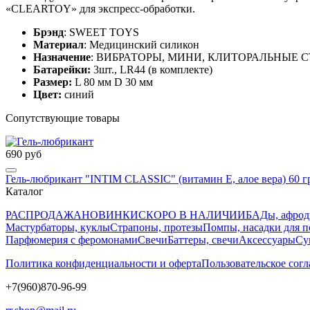
«CLEARTOY» для экспресс-обработки.
Брэнд
: SWEET TOYS
Материал
: Медицинский силикон
Назначение
: ВИБРАТОРЫ, МИНИ, КЛИТОРАЛЬНЫЕ
Батарейки:
3шт., LR44 (в комплекте)
Размер:
L 80 мм D 30 мм
Цвет:
синий
Сопутствующие товары
690 руб
Гель-любрикант "INTIM CLASSIC" (витамин Е, алое вера) 60 г
Каталог
РАСПРОДАЖА
НОВИНКИ
СКОРО В НАЛИЧИИ
БАДы, афрод
Мастурбаторы, куклы
Страпоны, протезы
Помпы, насадки для 
Парфюмерия с феромонами
Свечи
Баттеры, свечи
Аксессуары
Су
Политика конфиденциальности и оферта
Пользовательское сог
+7(960)870-96-99