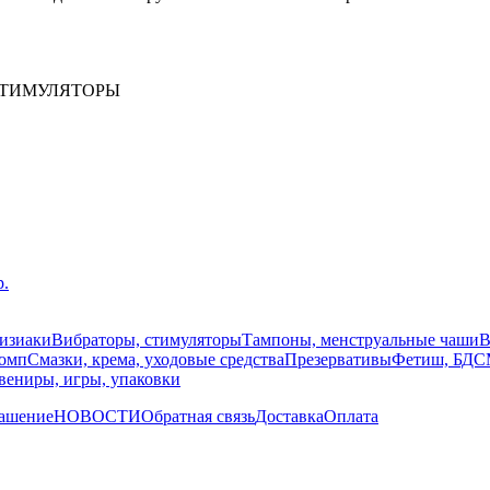
 СТИМУЛЯТОРЫ
р.
изиаки
Вибраторы, стимуляторы
Тампоны, менструальные чаши
В
помп
Смазки, крема, уходовые средства
Презервативы
Фетиш, БД
вениры, игры, упаковки
лашение
НОВОСТИ
Обратная связь
Доставка
Оплата