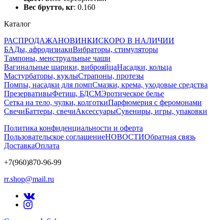
Вес брутто, кг
: 0.160
Каталог
РАСПРОДАЖА
НОВИНКИ
СКОРО В НАЛИЧИИ
БАДы, афродизиаки
Вибраторы, стимуляторы
Тампоны, менструальные чаши
Вагинальные шарики, виброяйца
Насадки, кольца
Мастурбаторы, куклы
Страпоны, протезы
Помпы, насадки для помп
Смазки, крема, уходовые средства
Презервативы
Фетиш, БДСМ
Эротическое белье
Сетка на тело, чулки, колготки
Парфюмерия с феромонами
Свечи
Баттеры, свечи
Аксессуары
Сувениры, игры, упаковки
Политика конфиденциальности и оферта
Пользовательское соглашение
НОВОСТИ
Обратная связь
Доставка
Оплата
+7(960)870-96-99
rr.shop@mail.ru