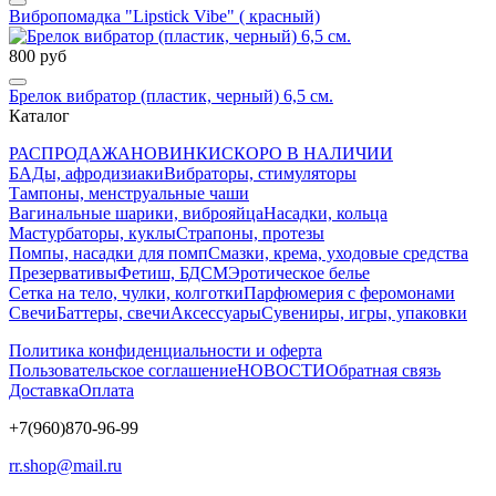
Вибропомадка "Lipstick Vibe" ( красный)
800 руб
Брелок вибратор (пластик, черный) 6,5 см.
Каталог
РАСПРОДАЖА
НОВИНКИ
СКОРО В НАЛИЧИИ
БАДы, афродизиаки
Вибраторы, стимуляторы
Тампоны, менструальные чаши
Вагинальные шарики, виброяйца
Насадки, кольца
Мастурбаторы, куклы
Страпоны, протезы
Помпы, насадки для помп
Смазки, крема, уходовые средства
Презервативы
Фетиш, БДСМ
Эротическое белье
Сетка на тело, чулки, колготки
Парфюмерия с феромонами
Свечи
Баттеры, свечи
Аксессуары
Сувениры, игры, упаковки
Политика конфиденциальности и оферта
Пользовательское соглашение
НОВОСТИ
Обратная связь
Доставка
Оплата
+7(960)870-96-99
rr.shop@mail.ru