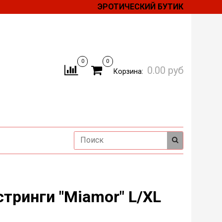
ЭРОТИЧЕСКИЙ БУТИК
0
0
0.00 руб
Корзина:
стринги "Miamor" L/XL