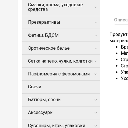
Смазки, крема, уходовые
средства
Описа
Презервативы
Продукт 
Фетиш, БДСМ
материа
Бр
Эротическое белье
Мат
Ст
Сетка на тело, чулки, колготки
Стр
Упа
Парфюмерия с феромонами
Ухо
Свечи
Баттеры, свечи
Аксессуары
Сувениры, игры, упаковки