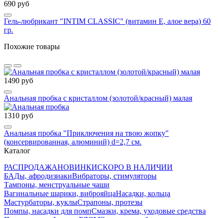
690 руб
Гель-любрикант "INTIM CLASSIC" (витамин Е, алое вера) 60
гр.
Похожие товары
1490 руб
Анальная пробка с кристаллом (золотой/красный) малая
1310 руб
Анальная пробка "Приключения на твою жопку"
(консервированная, алюминий) d=2,7 см.
Каталог
РАСПРОДАЖА
НОВИНКИ
СКОРО В НАЛИЧИИ
БАДы, афродизиаки
Вибраторы, стимуляторы
Тампоны, менструальные чаши
Вагинальные шарики, виброяйца
Насадки, кольца
Мастурбаторы, куклы
Страпоны, протезы
Помпы, насадки для помп
Смазки, крема, уходовые средства