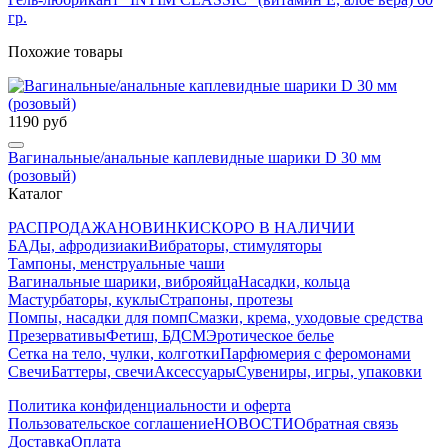
гр.
Похожие товары
1190 руб
Вагинальные/анальные каплевидные шарики D 30 мм
(розовый)
Каталог
РАСПРОДАЖА
НОВИНКИ
СКОРО В НАЛИЧИИ
БАДы, афродизиаки
Вибраторы, стимуляторы
Тампоны, менструальные чаши
Вагинальные шарики, виброяйца
Насадки, кольца
Мастурбаторы, куклы
Страпоны, протезы
Помпы, насадки для помп
Смазки, крема, уходовые средства
Презервативы
Фетиш, БДСМ
Эротическое белье
Сетка на тело, чулки, колготки
Парфюмерия с феромонами
Свечи
Баттеры, свечи
Аксессуары
Сувениры, игры, упаковки
Политика конфиденциальности и оферта
Пользовательское соглашение
НОВОСТИ
Обратная связь
Доставка
Оплата