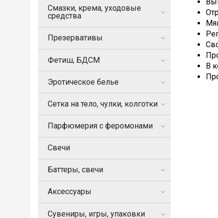
Вып
Смазки, крема, уходовые
Отр
средства
Мя
Ре
Презервативы
Св
Пр
Фетиш, БДСМ
В 
Про
Эротическое белье
Сетка на тело, чулки, колготки
Парфюмерия с феромонами
Свечи
Баттеры, свечи
Аксессуары
Сувениры, игры, упаковки