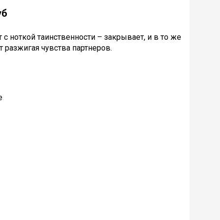
уб
с ноткой таинственности – закрывает, и в то же
т разжигая чувства партнеров.
е