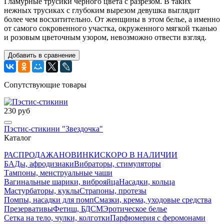
Гламурные трусики черного цвета с разрезом. В таких
нежных трусиках с глубоким вырезом девушка выглядит
более чем восхитительно. От женщины в этом белье, а именно
от самого сокровенного участка, окруженного мягкой тканью
и розовым цветочным узором, невозможно отвести взгляд.
Добавить в сравнение
Сопутствующие товары
230 руб
Пэстис-стикини "Звездочка"
Каталог
РАСПРОДАЖА
НОВИНКИ
СКОРО В НАЛИЧИИ
БАДы, афродизиаки
Вибраторы, стимуляторы
Тампоны, менструальные чаши
Вагинальные шарики, виброяйца
Насадки, кольца
Мастурбаторы, куклы
Страпоны, протезы
Помпы, насадки для помп
Смазки, крема, уходовые средства
Презервативы
Фетиш, БДСМ
Эротическое белье
Сетка на тело, чулки, колготки
Парфюмерия с феромонами