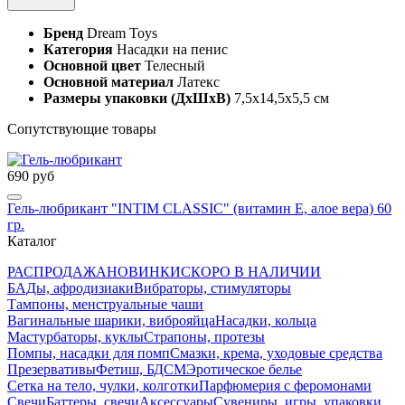
Бренд
Dream Toys
Категория
Насадки на пенис
Основной цвет
Телесный
Основной материал
Латекс
Размеры упаковки (ДхШхВ)
7,5x14,5x5,5 см
Сопутствующие товары
690 руб
Гель-любрикант "INTIM CLASSIC" (витамин Е, алое вера) 60
гр.
Каталог
РАСПРОДАЖА
НОВИНКИ
СКОРО В НАЛИЧИИ
БАДы, афродизиаки
Вибраторы, стимуляторы
Тампоны, менструальные чаши
Вагинальные шарики, виброяйца
Насадки, кольца
Мастурбаторы, куклы
Страпоны, протезы
Помпы, насадки для помп
Смазки, крема, уходовые средства
Презервативы
Фетиш, БДСМ
Эротическое белье
Сетка на тело, чулки, колготки
Парфюмерия с феромонами
Свечи
Баттеры, свечи
Аксессуары
Сувениры, игры, упаковки