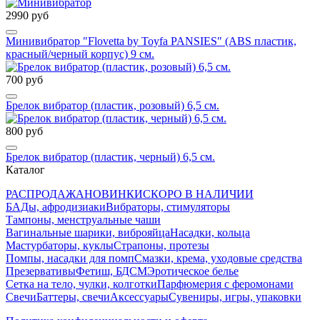
2990 руб
Минивибратор "Flovetta by Toyfa PANSIES" (ABS пластик,
красный/черный корпус) 9 см.
700 руб
Брелок вибратор (пластик, розовый) 6,5 см.
800 руб
Брелок вибратор (пластик, черный) 6,5 см.
Каталог
РАСПРОДАЖА
НОВИНКИ
СКОРО В НАЛИЧИИ
БАДы, афродизиаки
Вибраторы, стимуляторы
Тампоны, менструальные чаши
Вагинальные шарики, виброяйца
Насадки, кольца
Мастурбаторы, куклы
Страпоны, протезы
Помпы, насадки для помп
Смазки, крема, уходовые средства
Презервативы
Фетиш, БДСМ
Эротическое белье
Сетка на тело, чулки, колготки
Парфюмерия с феромонами
Свечи
Баттеры, свечи
Аксессуары
Сувениры, игры, упаковки