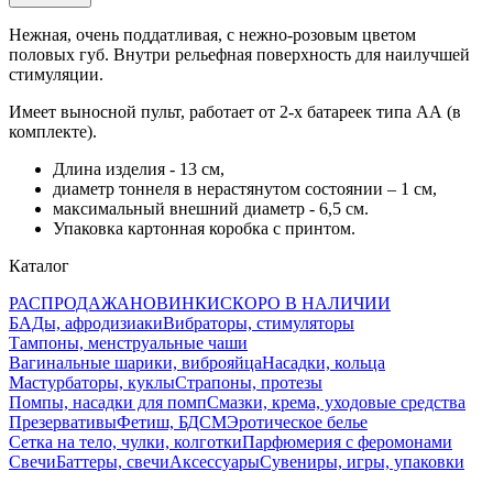
Нежная, очень поддатливая, с нежно-розовым цветом
половых губ. Внутри рельефная поверхность для наилучшей
стимуляции.
Имеет выносной пульт, работает от 2-х батареек типа АА (в
комплекте).
Длина изделия - 13 см,
диаметр тоннеля в нерастянутом состоянии – 1 см,
максимальный внешний диаметр - 6,5 см.
Упаковка картонная коробка с принтом.
Каталог
РАСПРОДАЖА
НОВИНКИ
СКОРО В НАЛИЧИИ
БАДы, афродизиаки
Вибраторы, стимуляторы
Тампоны, менструальные чаши
Вагинальные шарики, виброяйца
Насадки, кольца
Мастурбаторы, куклы
Страпоны, протезы
Помпы, насадки для помп
Смазки, крема, уходовые средства
Презервативы
Фетиш, БДСМ
Эротическое белье
Сетка на тело, чулки, колготки
Парфюмерия с феромонами
Свечи
Баттеры, свечи
Аксессуары
Сувениры, игры, упаковки