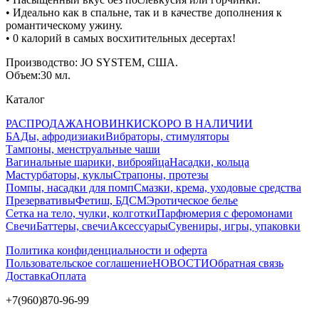
• Идеально как в спальне, так и в качестве дополнения к
романтическому ужину.
• 0 калорий в самых восхитительных десертах!
Производство: JO SYSTEM, США.
Объем:30 мл.
Каталог
РАСПРОДАЖА
НОВИНКИ
СКОРО В НАЛИЧИИ
БАДы, афродизиаки
Вибраторы, стимуляторы
Тампоны, менструальные чаши
Вагинальные шарики, виброяйца
Насадки, кольца
Мастурбаторы, куклы
Страпоны, протезы
Помпы, насадки для помп
Смазки, крема, уходовые средства
Презервативы
Фетиш, БДСМ
Эротическое белье
Сетка на тело, чулки, колготки
Парфюмерия с феромонами
Свечи
Баттеры, свечи
Аксессуары
Сувениры, игры, упаковки
Политика конфиденциальности и оферта
Пользовательское соглашение
НОВОСТИ
Обратная связь
Доставка
Оплата
+7(960)870-96-99