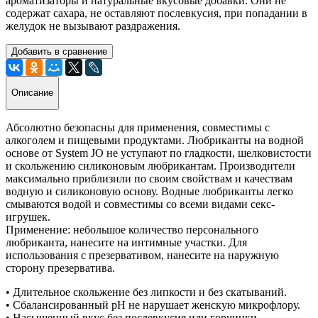
ароматизаторы и натуральные вкусовые добавки. Они не
содержат сахара, не оставляют послевкусия, при попадании в
желудок не вызывают раздражения.
Добавить в сравнение
Описание
Абсолютно безопасны для применения, совместимы с
алкоголем и пищевыми продуктами. Любриканты на водной
основе от System JO не уступают по гладкости, шелковистости
и скольжению силиконовым любрикантам. Производители
максимально приблизили по своим свойствам и качествам
водную и силиконовую основу. Водные любриканты легко
смываются водой и совместимы со всеми видами секс-
игрушек.
Применение: небольшое количество персонального
любриканта, нанесите на интимные участки. Для
использования с презервативом, нанесите на наружную
сторону презерватива.
•
Длительное скольжение без липкости и без скатываний.
• Сбалансированный pH не нарушает женскую микрофлору.
• Насыщенный вкус без послевкусия или горчинки.