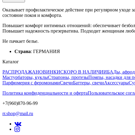
Оказывает профилактическое действие при регулярном уходе за
состояние покоя и комфорта.
Повышает комфорт интимных отношений: обеспечивает безболез
Повышает надежность презерватива. Подходит женщинам любо
Не пачкает белье.
Страна
: ГЕРМАНИЯ
Каталог
РАСПРОДАЖА
НОВИНКИ
СКОРО В НАЛИЧИИ
БАДы, афрод
Мастурбаторы, куклы
Страпоны, протезы
Помпы, насадки для 
Парфюмерия с феромонами
Свечи
Баттеры, свечи
Аксессуары
Су
Политика конфиденциальности и оферта
Пользовательское сог
+7(960)870-96-99
rr.shop@mail.ru