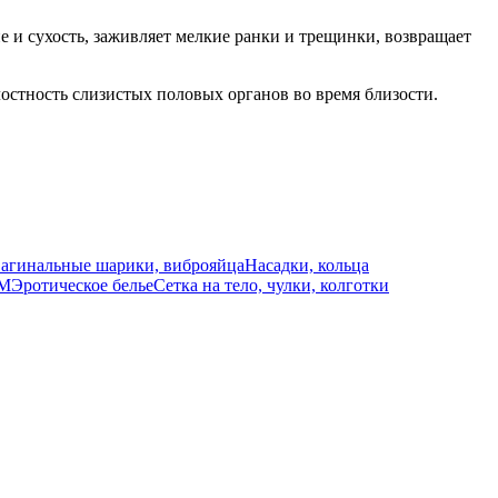
е и сухость, заживляет мелкие ранки и трещинки, возвращает
стность слизистых половых органов во время близости.
агинальные шарики, виброяйца
Насадки, кольца
СМ
Эротическое белье
Сетка на тело, чулки, колготки