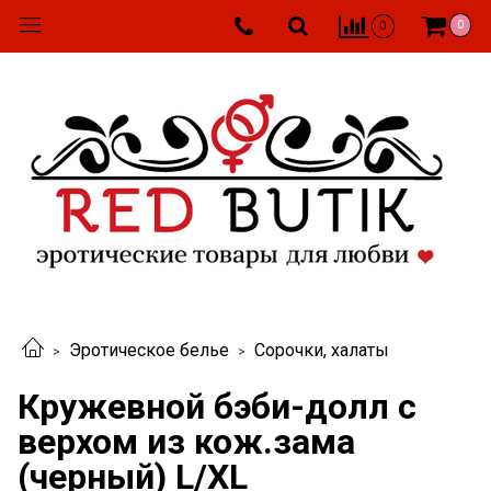
0
0
Эротическое белье
Сорочки, халаты
Кружевной бэби-долл с
верхом из кож.зама
(черный) L/XL