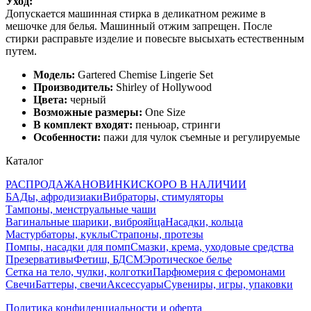
Уход:
Допускается машинная стирка в деликатном режиме в
мешочке для белья. Машинный отжим запрещен. После
стирки расправьте изделие и повесьте высыхать естественным
путем.
Модель:
Gartered Chemise Lingerie Set
Производитель:
Shirley of Hollywood
Цвета:
черный
Возможные размеры:
One Size
В комплект входят:
пеньюар, стринги
Особенности:
пажи для чулок съемные и регулируемые
Каталог
РАСПРОДАЖА
НОВИНКИ
СКОРО В НАЛИЧИИ
БАДы, афродизиаки
Вибраторы, стимуляторы
Тампоны, менструальные чаши
Вагинальные шарики, виброяйца
Насадки, кольца
Мастурбаторы, куклы
Страпоны, протезы
Помпы, насадки для помп
Смазки, крема, уходовые средства
Презервативы
Фетиш, БДСМ
Эротическое белье
Сетка на тело, чулки, колготки
Парфюмерия с феромонами
Свечи
Баттеры, свечи
Аксессуары
Сувениры, игры, упаковки
Политика конфиденциальности и оферта