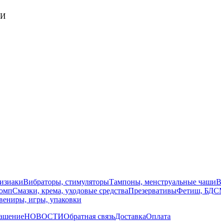
ИИ
изиаки
Вибраторы, стимуляторы
Тампоны, менструальные чаши
В
помп
Смазки, крема, уходовые средства
Презервативы
Фетиш, БД
вениры, игры, упаковки
лашение
НОВОСТИ
Обратная связь
Доставка
Оплата