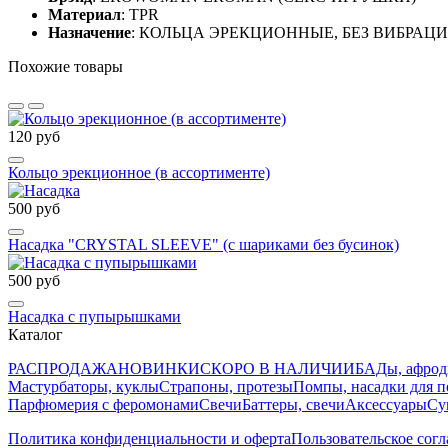
Материал
: TPR
Назначение
: КОЛЬЦА ЭРЕКЦИОННЫЕ, БЕЗ ВИБРАЦ
Похожие товары
120 руб
Кольцо эрекционное (в ассортименте)
500 руб
Насадка "CRYSTAL SLEEVE" (с шариками без бусинок)
500 руб
Насадка с пупырышками
Каталог
РАСПРОДАЖА
НОВИНКИ
СКОРО В НАЛИЧИИ
БАДы, афрод
Мастурбаторы, куклы
Страпоны, протезы
Помпы, насадки для 
Парфюмерия с феромонами
Свечи
Баттеры, свечи
Аксессуары
Су
Политика конфиденциальности и оферта
Пользовательское сог