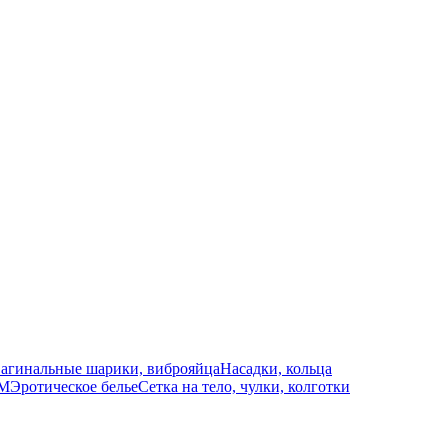
агинальные шарики, виброяйца
Насадки, кольца
СМ
Эротическое белье
Сетка на тело, чулки, колготки