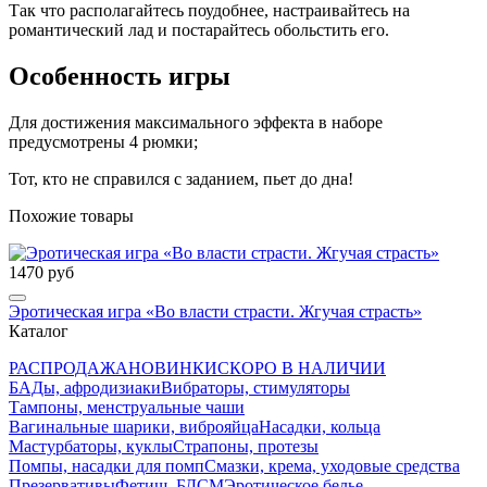
Так что располагайтесь поудобнее, настраивайтесь на
романтический лад и постарайтесь обольстить его.
Особенность игры
Для достижения максимального эффекта в наборе
предусмотрены 4 рюмки;
Тот, кто не справился с заданием, пьет до дна!
Похожие товары
1470 руб
Эротическая игра «Во власти страсти. Жгучая страсть»
Каталог
РАСПРОДАЖА
НОВИНКИ
СКОРО В НАЛИЧИИ
БАДы, афродизиаки
Вибраторы, стимуляторы
Тампоны, менструальные чаши
Вагинальные шарики, виброяйца
Насадки, кольца
Мастурбаторы, куклы
Страпоны, протезы
Помпы, насадки для помп
Смазки, крема, уходовые средства
Презервативы
Фетиш, БДСМ
Эротическое белье