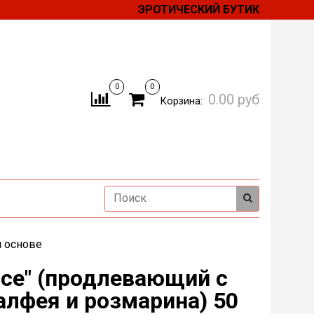
ЭРОТИЧЕСКИЙ БУТИК
0
0
0.00 руб
Корзина:
й основе
Ice" (продлевающий с
лфея и розмарина) 50