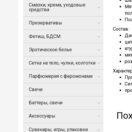
Ша
Смазки, крема, уходовые
Мя
средства
по
Пол
Презервативы
Состав:
Ди
Фетиш, БДСМ
цит
ат
Эротическое белье
мя
ро
Сетка на тело, чулки, колготки
Характе
Парфюмерия с феромонами
Про
Си
Свечи
пр
Баттеры, свечи
По
Аксессуары
Сувениры, игры, упаковки