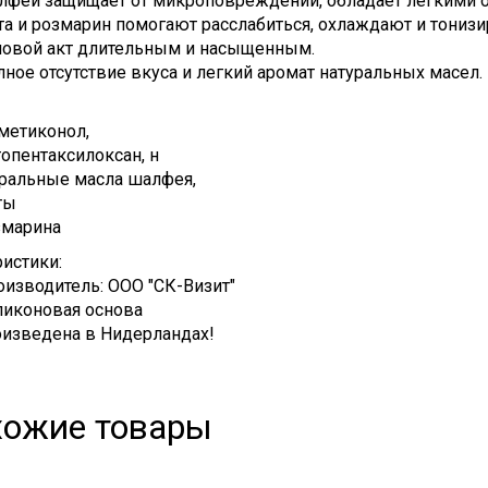
лфей защищает от микроповреждений, обладает легкими 
та и розмарин помогают расслабиться, охлаждают и тониз
ловой акт длительным и насыщенным.
ное отсутствие вкуса и легкий аромат натуральных масел.
метиконол,
опентаксилоксан, н
уральные масла шалфея,
ты
змарина
ристики:
изводитель: ООО "СК-Визит"
ликоновая основа
оизведена в Нидерландах!
хожие товары