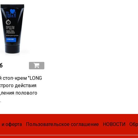
б
 стоп-крем "LONG
строго действия
дления полового
.
 и оферта
Пользовательское соглашение
НОВОСТИ
Обр