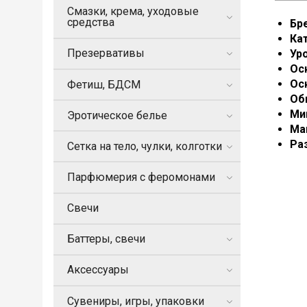
Смазки, крема, уходовые
средства
Бр
Ка
Презервативы
Ур
Ос
Ос
Фетиш, БДСМ
Об
Ми
Эротическое белье
Ма
Ра
Сетка на тело, чулки, колготки
Парфюмерия с феромонами
Свечи
Баттеры, свечи
Аксессуары
Сувениры, игры, упаковки