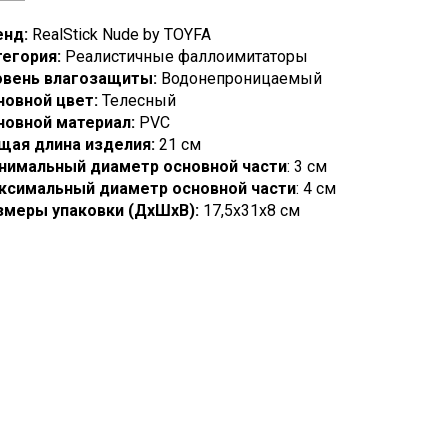
енд:
RealStick Nude by TOYFA
тегория:
Реалистичные фаллоимитаторы
овень влагозащиты:
Водонепроницаемый
новной цвет:
Телесный
новной материал:
PVC
щая длина изделия:
21 см
нимальный диаметр основной части
: 3 см
ксимальный диаметр основной части
: 4 см
змеры упаковки (ДхШхВ):
17,5x31x8 см