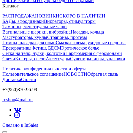
Эротический аксессуар на бедро со стразами
Каталог
РАСПРОДАЖА
НОВИНКИ
СКОРО В НАЛИЧИИ
БАДы, афродизиаки
Вибраторы, стимуляторы
Тампоны, менструальные чаши
Вагинальные шарики, виброяйца
Насадки, кольца
Мастурбаторы, куклы
Страпоны, протезы
Помпы, насадки для помп
Смазки, крема, уходовые средства
Презервативы
Фетиш, БДСМ
Эротическое белье
Сетка на тело, чулки, колготки
Парфюмерия с феромонами
Свечи
Баттеры, свечи
Аксессуары
Сувениры, игры, упаковки
Политика конфиденциальности и оферта
Пользовательское соглашение
НОВОСТИ
Обратная связь
Доставка
Оплата
+7(960)870-96-99
rr.shop@mail.ru
Сделано в InSales