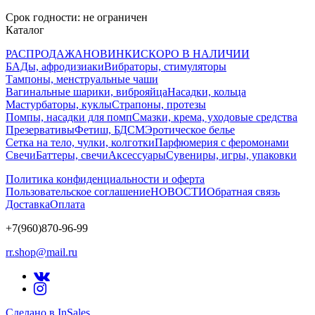
Срок годности: не ограничен
Каталог
РАСПРОДАЖА
НОВИНКИ
СКОРО В НАЛИЧИИ
БАДы, афродизиаки
Вибраторы, стимуляторы
Тампоны, менструальные чаши
Вагинальные шарики, виброяйца
Насадки, кольца
Мастурбаторы, куклы
Страпоны, протезы
Помпы, насадки для помп
Смазки, крема, уходовые средства
Презервативы
Фетиш, БДСМ
Эротическое белье
Сетка на тело, чулки, колготки
Парфюмерия с феромонами
Свечи
Баттеры, свечи
Аксессуары
Сувениры, игры, упаковки
Политика конфиденциальности и оферта
Пользовательское соглашение
НОВОСТИ
Обратная связь
Доставка
Оплата
+7(960)870-96-99
rr.shop@mail.ru
Сделано в InSales